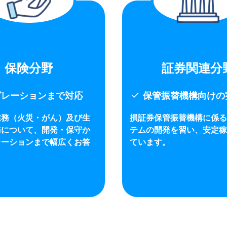
保険分野
証券関連分
check
グレーションまで対応
保管振替機構向けの
業務（火災・がん）及び生
損証券保管振替機構に係る
務について、開発・保守か
テムの開発を習い、安定稼
レーションまで幅広くお答
ています。
。