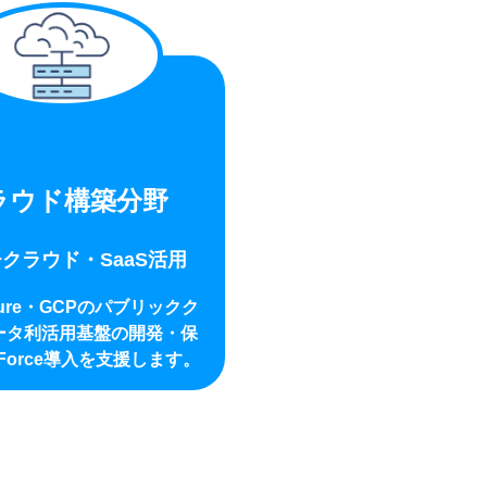
ラウド構築分野
クラウド・SaaS活用
zure・GCPのパブリックク
ータ利活用基盤の開発・保
sForce導入を支援します。