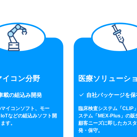
マイコン分野
医療ソリューシ
check
・車載の組込み開発
自社パッケージを保
のマイコンソフト、モー
臨床検査システム「CLIP
IoTなどの組込みソフト開
ステム「MEX-Plus」の
します。
顧客ニーズに即したカスタ
発・保守。