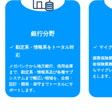
銀行分野
check
check
勘定系・情報系をトータル対
マイ
応
損害保険
命保険業
メガバンクから地方銀行、信用金庫
らマイグ
まで、勘定系・情報系及び各種サブ
えします
システムまで幅広い領域を、企画・
設計・開発・保守までトータルにサ
ポートします。