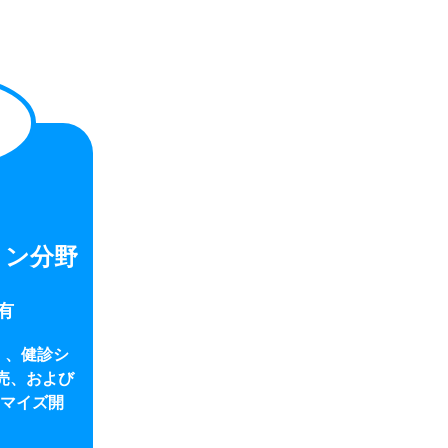
ョン分野
有
」、健診シ
販売、および
マイズ開