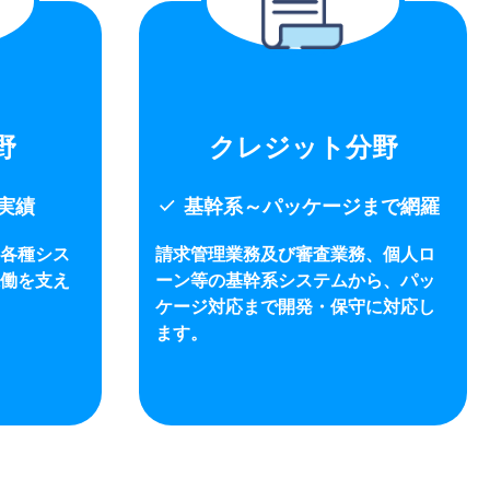
野
クレジット分野
check
実績
基幹系～パッケージまで網羅
各種シス
請求管理業務及び審査業務、個人ロ
働を支え
ーン等の基幹系システムから、パッ
ケージ対応まで開発・保守に対応し
ます。