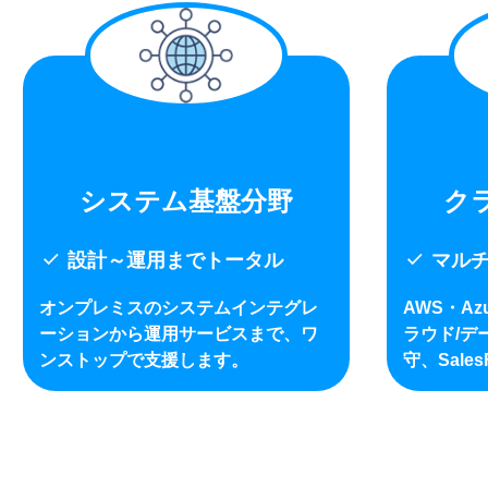
システム基盤分野
ク
check
check
設計～運用までトータル
マルチ
オンプレミスのシステムインテグレ
AWS・A
ーションから運用サービスまで、ワ
ラウド/デ
ンストップで支援します。
守、Sale