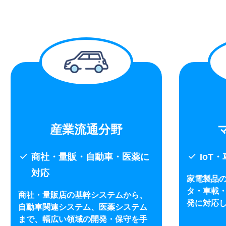
産業流通分野
check
check
商社・量販・自動車・医薬に
IoT
対応
家電製品
タ・車載・
商社・量販店の基幹システムから、
発に対応
自動車関連システム、医薬システム
まで、幅広い領域の開発・保守を手